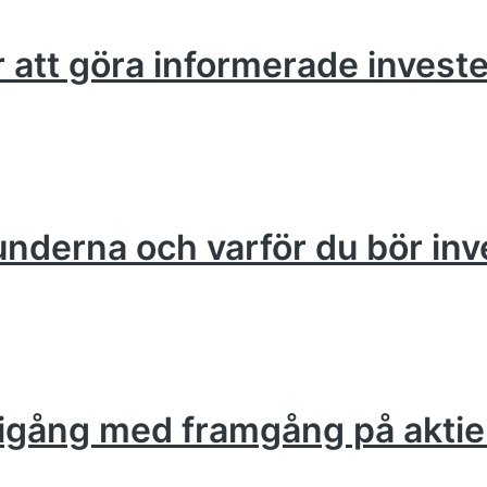
ör att göra informerade invest
runderna och varför du bör inv
om igång med framgång på akt