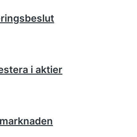
eringsbeslut
estera i aktier
iemarknaden