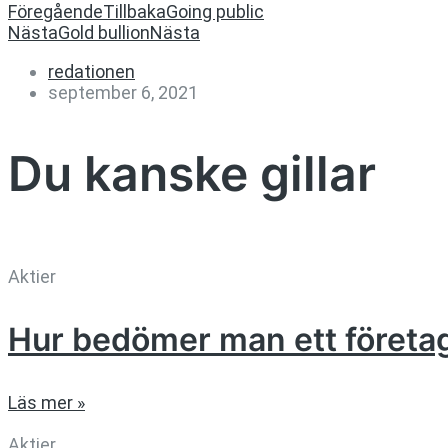
Föregående
Tillbaka
Going public
Nästa
Gold bullion
Nästa
redationen
september 6, 2021
Du kanske gillar
Aktier
Hur bedömer man ett företa
Läs mer »
Aktier