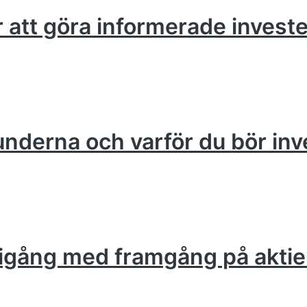
ör att göra informerade invest
runderna och varför du bör inv
om igång med framgång på akt