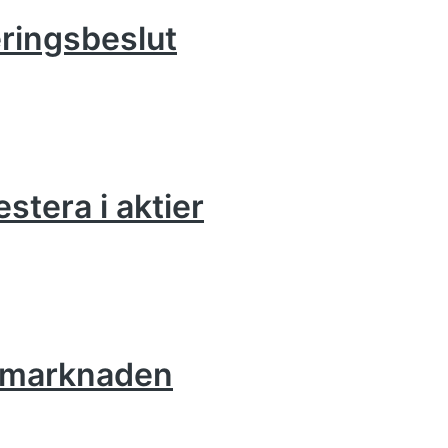
eringsbeslut
estera i aktier
iemarknaden