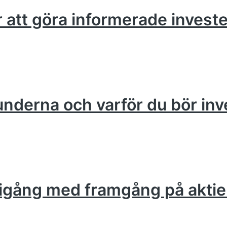
ör att göra informerade invest
runderna och varför du bör inv
om igång med framgång på akt