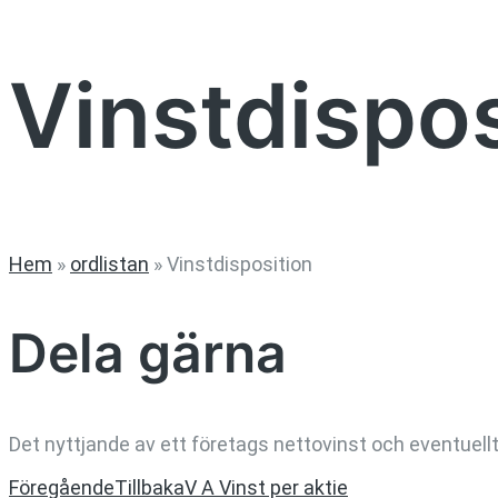
Vinstdispos
Hem
»
ordlistan
»
Vinstdisposition
Dela gärna
Det nyttjande av ett företags nettovinst och eventue
Föregående
Tillbaka
V A Vinst per aktie