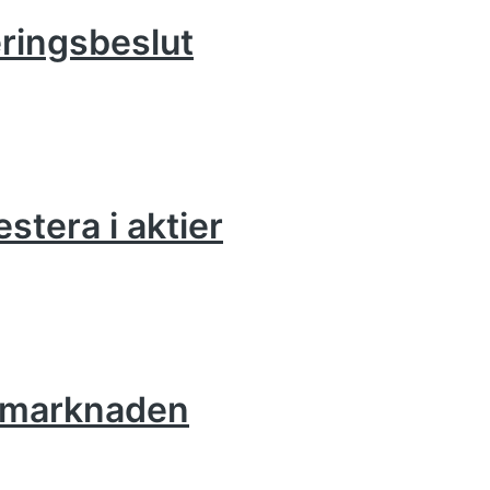
eringsbeslut
estera i aktier
iemarknaden