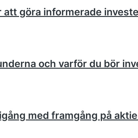
ör att göra informerade invest
runderna och varför du bör inv
om igång med framgång på akt