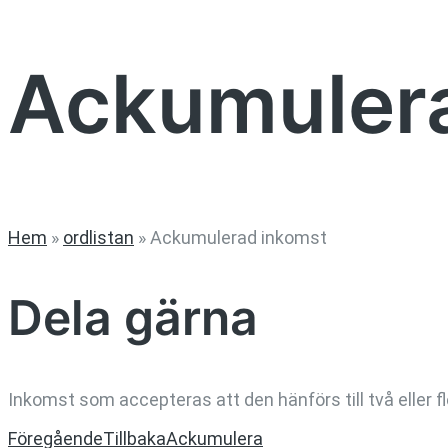
Ackumuler
Hem
»
ordlistan
»
Ackumulerad inkomst
Dela gärna
Inkomst som accepteras att den hänförs till två eller fl
Föregående
Tillbaka
Ackumulera