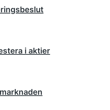
eringsbeslut
estera i aktier
iemarknaden