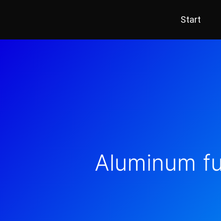
Hoppa
Start
till
innehåll
Aluminum fu