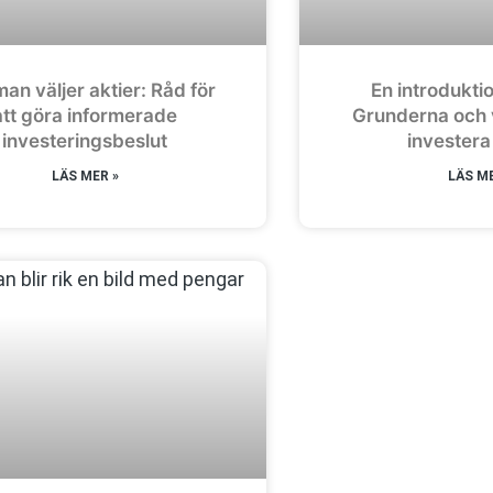
an väljer aktier: Råd för
En introduktion
att göra informerade
Grunderna och 
investeringsbeslut
investera 
LÄS MER »
LÄS ME