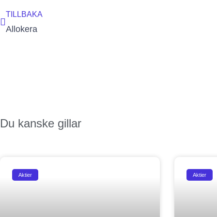
TILLBAKA
Allokera
redati
Du kanske gillar
Aktier
Aktier