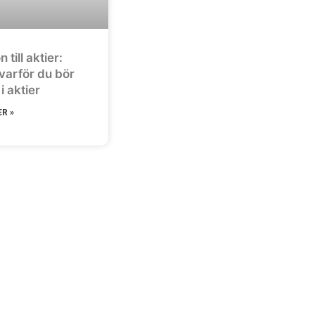
 till aktier:
varför du bör
i aktier
R »