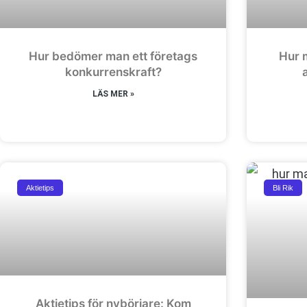
Hur bedömer man ett företags
Hur m
konkurrenskraft?
LÄS MER »
Aktietips
Bli Rik
Aktietips för nybörjare: Kom