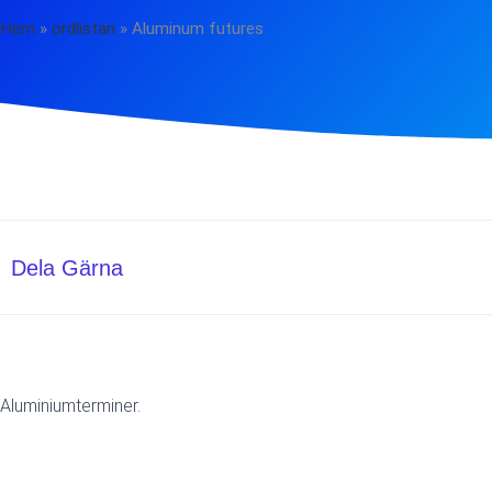
Hem
»
ordlistan
»
Aluminum futures
Dela Gärna
Aluminiumterminer.
Föregående