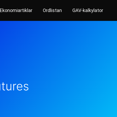
Ekonomiartiklar
Ordlistan
GAV-kalkylator
tures