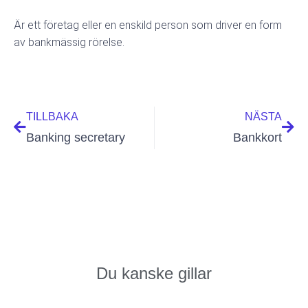
Är ett företag eller en enskild person som driver en form
av bankmässig rörelse.
Föregående
Näs
TILLBAKA
NÄSTA
Banking secretary
Bankkort
redationen
september 6, 2021
Du kanske gillar