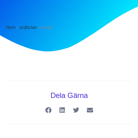
Hem
»
ordlistan
»
Bankir
Dela Gärna