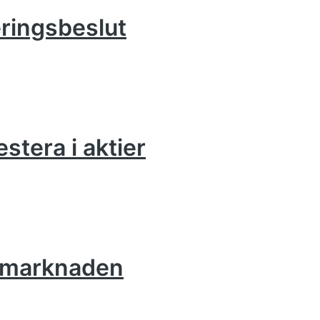
eringsbeslut
estera i aktier
iemarknaden