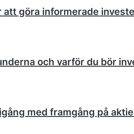
ör att göra informerade invest
runderna och varför du bör inv
om igång med framgång på akt