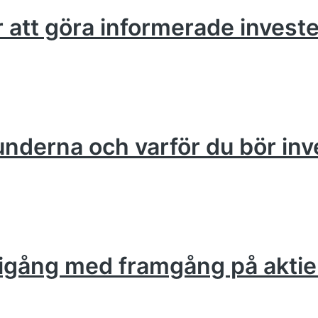
ör att göra informerade invest
runderna och varför du bör inv
om igång med framgång på akt