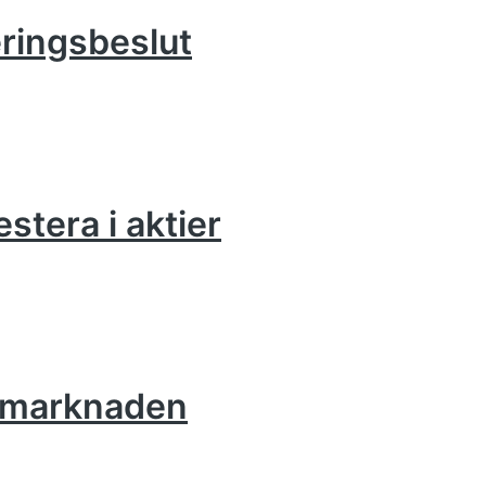
eringsbeslut
estera i aktier
iemarknaden