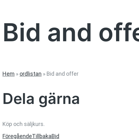
Bid and off
Hem
»
ordlistan
»
Bid and offer
Dela gärna
Köp och säljkurs.
Föregående
Tillbaka
Bid