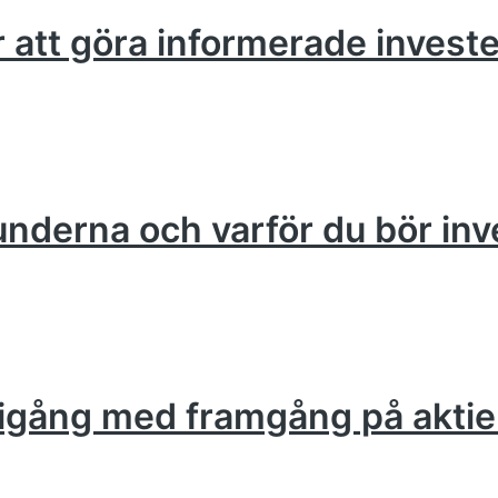
ör att göra informerade invest
runderna och varför du bör inv
om igång med framgång på akt