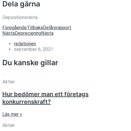
Dela gärna
Depositionsränta.
Föregående
Tillbaka
Delårsrapport
Nästa
Depreciering
Nästa
redationen
september 6, 2021
Du kanske gillar
Aktier
Hur bedömer man ett företags
konkurrenskraft?
Läs mer »
Aktier