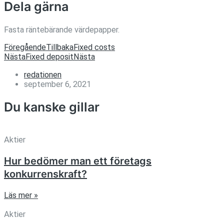
Dela gärna
Fasta räntebärande värdepapper.
Föregående
Tillbaka
Fixed costs
Nästa
Fixed deposit
Nästa
redationen
september 6, 2021
Du kanske gillar
Aktier
Hur bedömer man ett företags
konkurrenskraft?
Läs mer »
Aktier