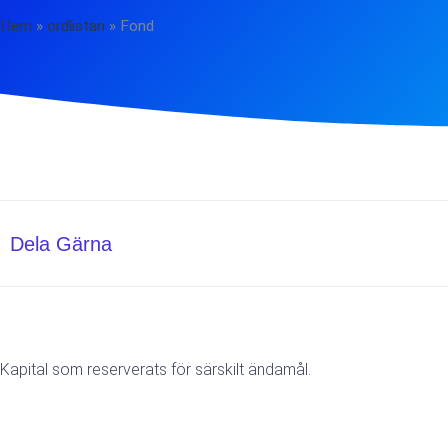
Hem
»
ordlistan
»
Fond
Dela Gärna
Kapital som reserverats för särskilt ändamål.
Föregående