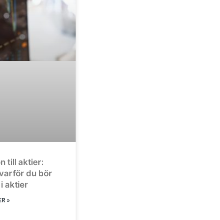
 till aktier:
varför du bör
i aktier
R »