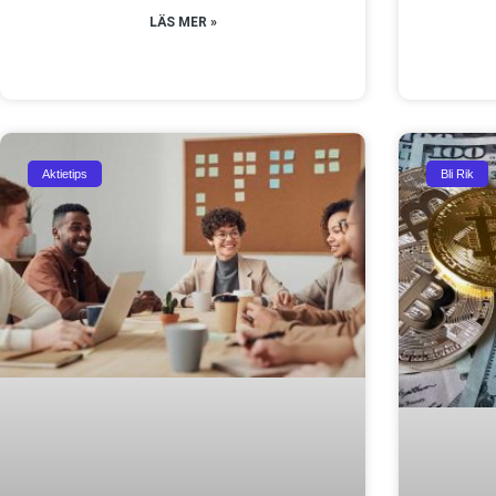
LÄS MER »
Aktietips
Bli Rik