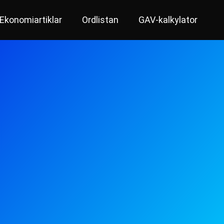
Ekonomiartiklar
Ordlistan
GAV-kalkylator