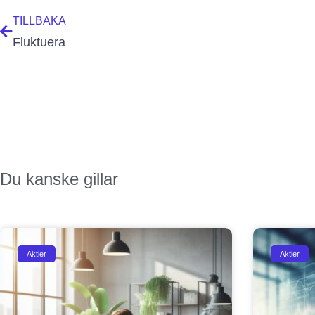
TILLBAKA
Fluktuera
redati
Du kanske gillar
Aktier
Aktier