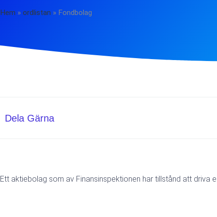
Hem
»
ordlistan
»
Fondbolag
Dela Gärna
Ett aktiebolag som av Finansinspektionen har tillstånd att driva 
Föregående