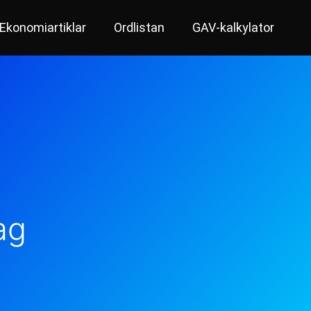
Ekonomiartiklar
Ordlistan
GAV-kalkylator
ag