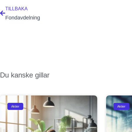
TILLBAKA
Fondavdelning
redati
Du kanske gillar
Aktier
Aktier