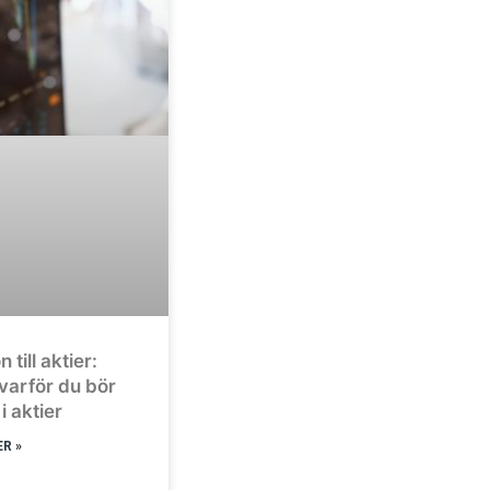
 till aktier:
varför du bör
i aktier
R »