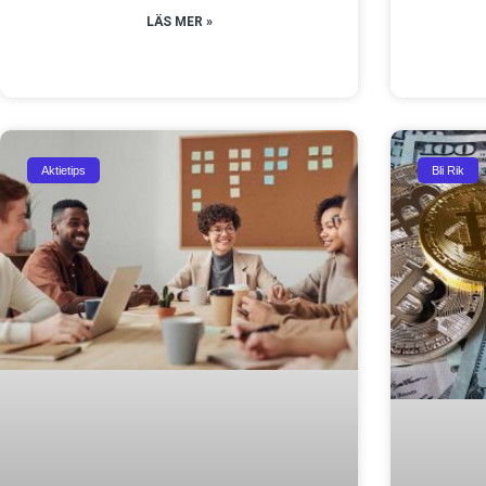
LÄS MER »
Aktietips
Bli Rik