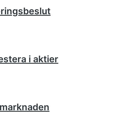
eringsbeslut
estera i aktier
iemarknaden