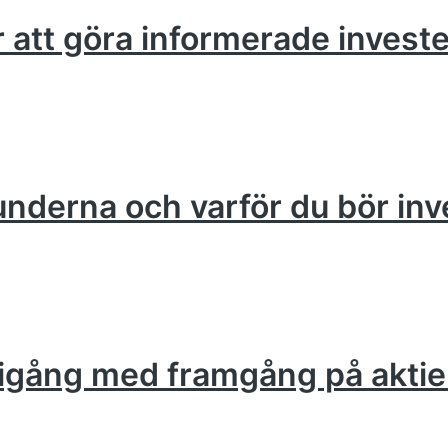
ör att göra informerade invest
runderna och varför du bör inv
om igång med framgång på akt