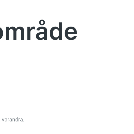
område
t varandra.