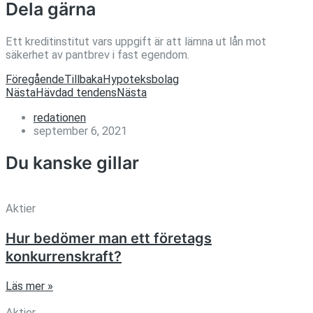
Dela gärna
Ett kreditinstitut vars uppgift är att lämna ut lån mot
säkerhet av pantbrev i fast egendom.
Föregående
Tillbaka
Hypoteksbolag
Nästa
Hävdad tendens
Nästa
redationen
september 6, 2021
Du kanske gillar
Aktier
Hur bedömer man ett företags
konkurrenskraft?
Läs mer »
Aktier