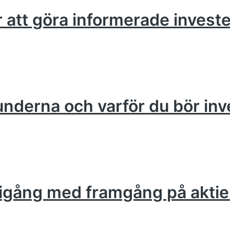
ör att göra informerade invest
runderna och varför du bör inv
om igång med framgång på akt