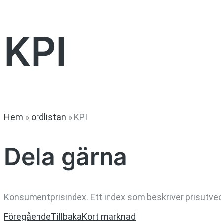
KPI
Hem
»
ordlistan
»
KPI
Dela gärna
Konsumentprisindex. Ett index som beskriver prisutvec
Föregående
Tillbaka
Kort marknad