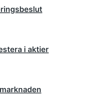
eringsbeslut
estera i aktier
iemarknaden