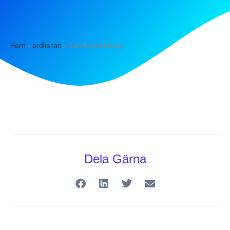
Hem
»
ordlistan
»
Sambeskattning
Dela Gärna