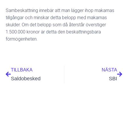
Sambeskattning innebär att man lägger ihop makarnas
tillgångar och minskar detta belopp med makarnas
skulder. Om det belopp som då återstår överstiger
1.500.000 kronor är detta den beskattningsbara
förmögenheten.
Föregående
Näs
TILLBAKA
NÄSTA
Saldobesked
SBI
redationen
september 6, 2021