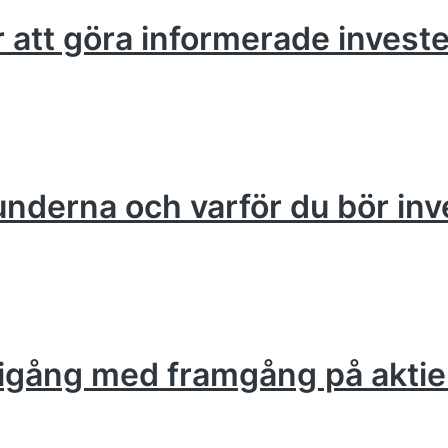
ör att göra informerade invest
runderna och varför du bör inv
om igång med framgång på akt