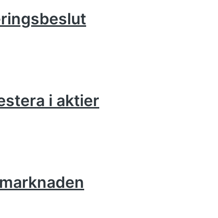
eringsbeslut
estera i aktier
iemarknaden