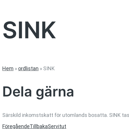
SINK
Hem
»
ordlistan
»
SINK
Dela gärna
Särskild inkomstskatt för utomlands bosatta. SINK tas 
Föregående
Tillbaka
Servitut